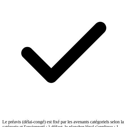
Le préavis (délai-congé) est fixé par les avenants catégoriels selon la
catégorie et l'ancienneté ; à défaut, le plancher légal s'applique : 1