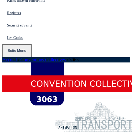
Packs mise en conformité
Registres
Sécurité et Santé
Les Codes
Suite Menu
Accueil
/
Conventions Collectives
/
3063