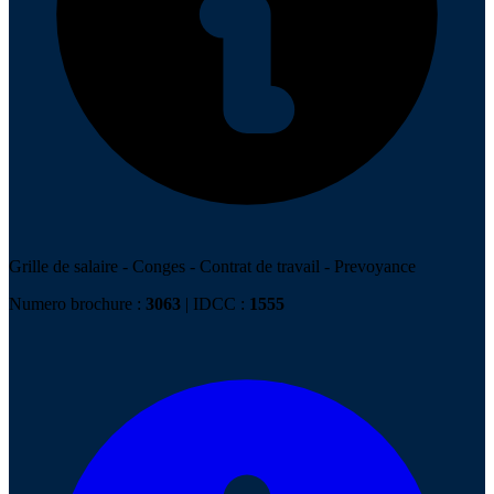
Grille de salaire
-
Conges
-
Contrat de travail
-
Prevoyance
Numero brochure :
3063
| IDCC :
1555