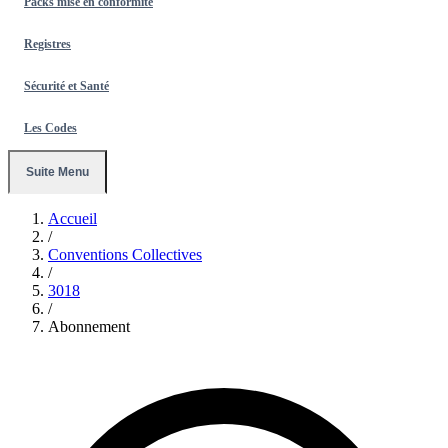
Packs mise en conformité
Registres
Sécurité et Santé
Les Codes
Suite Menu
Accueil
/
Conventions Collectives
/
3018
/
Abonnement