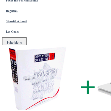
Packs mise en conformité
Registres
Sécurité et Santé
Les Codes
Suite Menu
Accueil
/
Mise en conformité 2026
/
Pack mise en conformité
Intégral 2026 avec la trousse de secours -