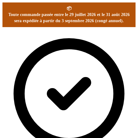
📦
Toute commande passée entre le 29 juillet 2026 et le 31 août 2026
sera expédiée à partir du 3 septembre 2026 (congé annuel).