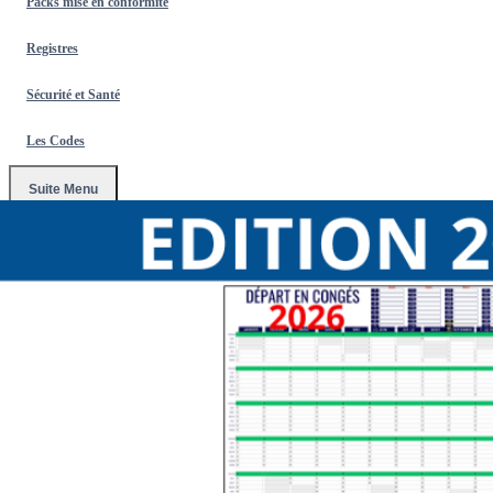
Packs mise en conformité
Registres
Sécurité et Santé
Les Codes
Suite Menu
Accueil
/
Affichages Obligatoires 2026
/
Pack d'affichage
obligatoire nouvelle édition 2026 avec support mural