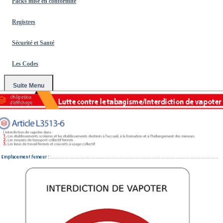
Packs mise en conformité
Registres
Sécurité et Santé
Les Codes
Suite Menu
Accueil
/
Affichages Obligatoires 2026
/
Interdiction de vapoter